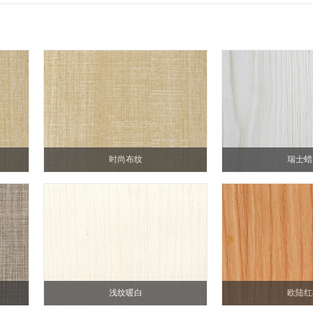
时尚布纹
瑞士蜡
浅纹暖白
欧陆红