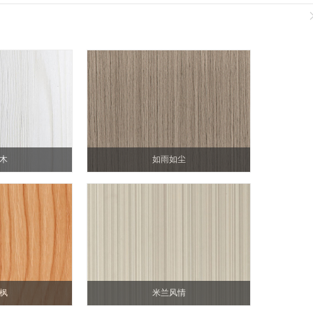
木
如雨如尘
枫
米兰风情