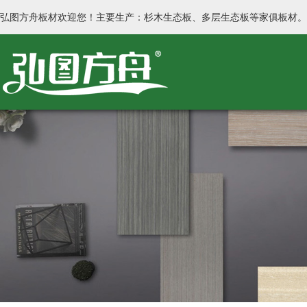
弘图方舟板材欢迎您！主要生产：杉木生态板、多层生态板等家俱板材。