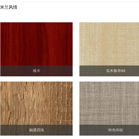
米兰风情
橡木
实木春华dd
融通四海
秋色布纹