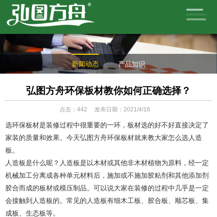
弘图方舟板材欢迎您！主要生产：杉木生态板、多层生态板等家俱板材。
全国服务电话：400-1839-006
新闻动态
产品知识
弘图方舟环保板材教你如何正确选择？
点击：
442
发布日期：2021/4/16
选环保板材是装修过程中很重要的一环，板材选的好不好直接决定了
家装的质量和效果。今天弘图方舟环保板材就来教大家怎么选人造
板。
人造板是什么呢？人造板是以木材或其他非木材植物为原料，经一定
机械加工分离成各种单元材料后，施加或不施加胶粘剂和其他添加剂
胶合而成的板材或模压制品。可以说大家在装修的过程中几乎是一定
会接触到人造板的。常见的人造板有细木工板、胶合板、顺芯板、集
成板、生态板等。