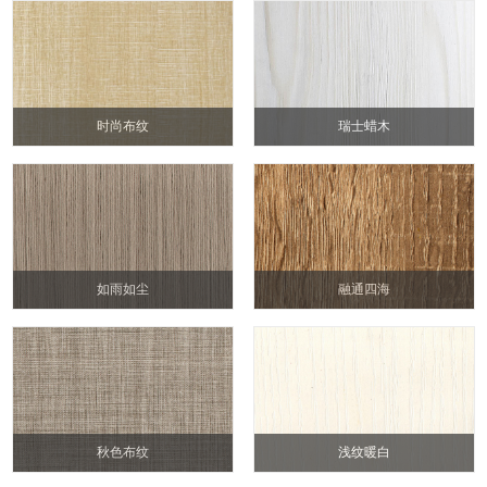
时尚布纹
瑞士蜡木
如雨如尘
融通四海
秋色布纹
浅纹暖白