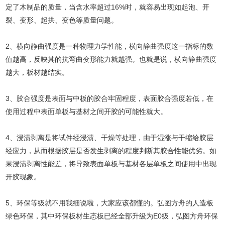
定了木制品的质量，当含水率超过16%时，就容易出现如起泡、开
裂、变形、起拱、变色等质量问题。
2、横向静曲强度是一种物理力学性能，横向静曲强度这一指标的数
值越高，反映其的抗弯曲变形能力就越强。也就是说，横向静曲强度
越大，板材越结实。
3、胶合强度是表面与中板的胶合牢固程度，表面胶合强度若低，在
使用过程中表面单板与基材之间开胶的可能性就大。
4、浸渍剥离是将试件经浸渍、干燥等处理，由于湿涨与干缩给胶层
经应力，从而根据胶层是否发生剥离的程度判断其胶合性能优劣。如
果浸渍剥离性能差，将导致表面单板与基材各层单板之间使用中出现
开胶现象。
5、环保等级就不用我细说啦，大家应该都懂的。弘图方舟的人造板
绿色环保，其中环保板材生态板已经全部升级为E0级，弘图方舟环保