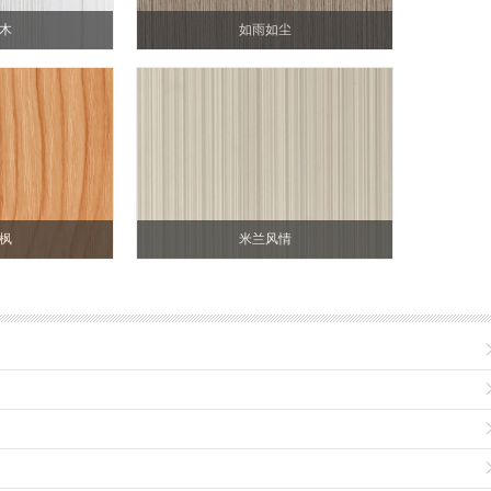
木
如雨如尘
枫
米兰风情