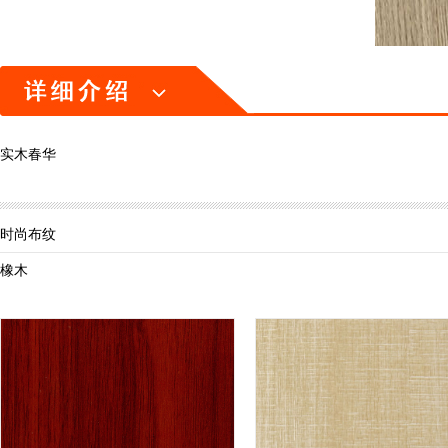
实木春华
时尚布纹
橡木