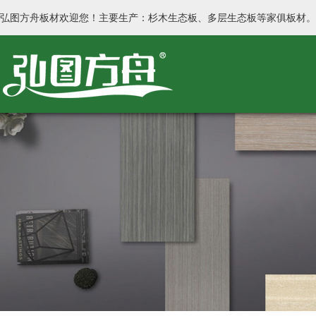
弘图方舟板材欢迎您！主要生产：杉木生态板、多层生态板等家俱板材。