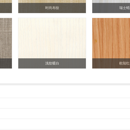
时尚布纹
瑞士蜡
浅纹暖白
欧陆红