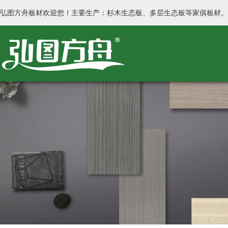
弘图方舟板材欢迎您！主要生产：杉木生态板、多层生态板等家俱板材。