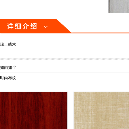
瑞士蜡木
如雨如尘
时尚布纹