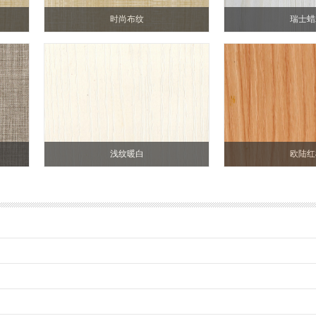
时尚布纹
瑞士蜡
浅纹暖白
欧陆红