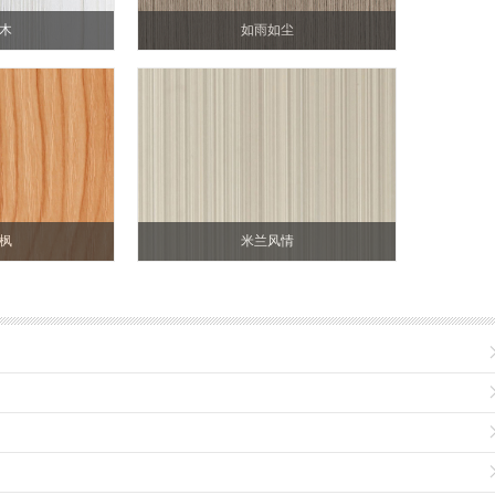
木
如雨如尘
枫
米兰风情