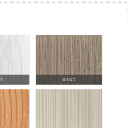
木
如雨如尘