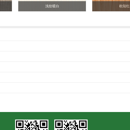
浅纹暖白
欧陆红