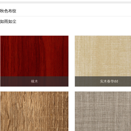
秋色布纹
如雨如尘
橡木
实木春华dd