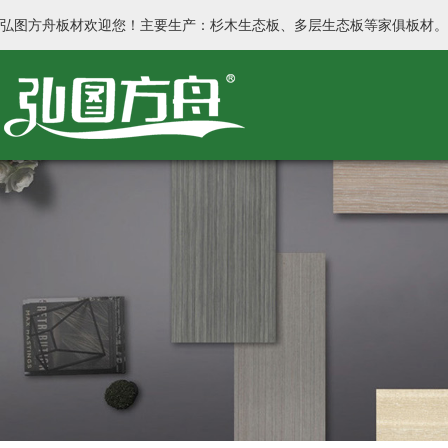
弘图方舟板材欢迎您！主要生产：杉木生态板、多层生态板等家俱板材。