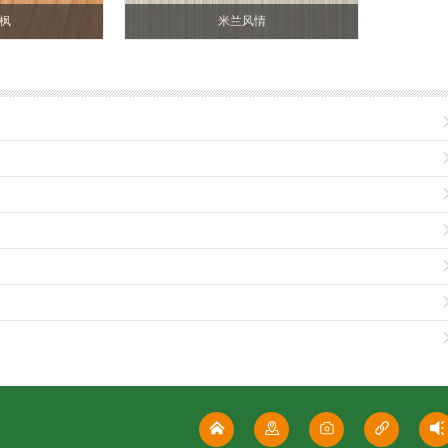
枫
米兰风情