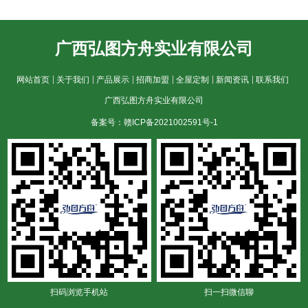
广西弘图方舟实业有限公司
网站首页
关于我们
产品展示
招商加盟
全屋定制
新闻资讯
联系我们
广西弘图方舟实业有限公司
备案号：赣ICP备2021002591号-1
扫码浏览手机站
扫一扫微信聊