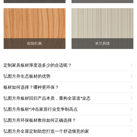
欧陆红枫
米兰风情
定制家具板材厚度选多少的合适呢？

弘图方舟生态板材的优势

板材如何选择？哪种更环保？

弘图方舟板材回归产品本质，重构全渠道*业态

弘图方舟板材*冲击家居行业竞争制高点

弘图方舟环保板材教你如何正确选择？

弘图方舟全屋定制助您打造一个舒适惬意的家
